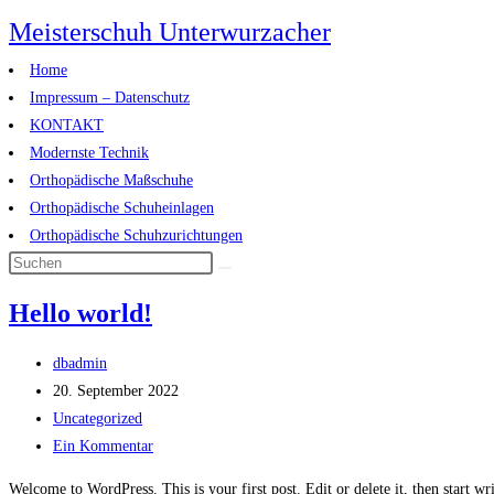
Zum
Meisterschuh Unterwurzacher
Inhalt
Home
springen
Impressum – Datenschutz
KONTAKT
Modernste Technik
Orthopädische Maßschuhe
Orthopädische Schuheinlagen
Orthopädische Schuhzurichtungen
Hello world!
Beitrags-
dbadmin
Autor:
Beitrag
20. September 2022
veröffentlicht:
Beitrags-
Uncategorized
Kategorie:
Beitrags-
Ein Kommentar
Kommentare:
Welcome to WordPress. This is your first post. Edit or delete it, then start wr